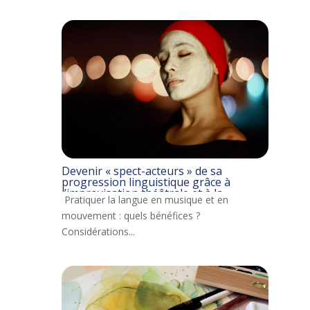
Devenir « spect-acteurs » de sa
progression linguistique grâce à
l’improvisation théâtrale et à la
Pratiquer la langue en musique et en
musique
mouvement : quels bénéfices ?
Considérations...