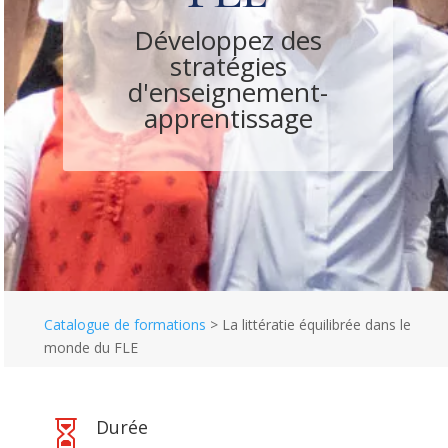
Développez des
stratégies
d'enseignement-
Développez des
apprentissage
stratégies
d'enseignement-
apprentissage
Catalogue de formations
>
La littératie équilibrée dans le
monde du FLE
Durée
