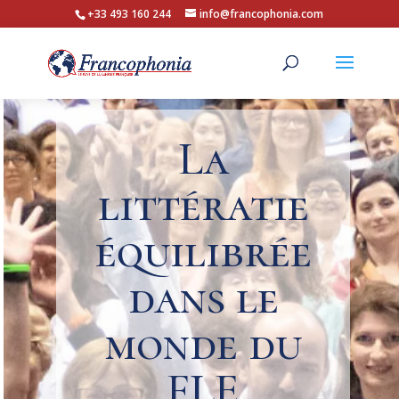
+33 493 160 244
info@francophonia.com
La
littératie
équilibrée
dans le
monde du
FLE