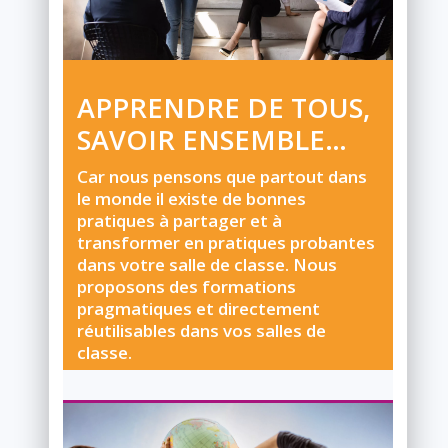
APPRENDRE DE TOUS,
SAVOIR ENSEMBLE…
Car nous pensons que partout dans
le monde il existe de bonnes
pratiques à partager et à
transformer en pratiques probantes
dans votre salle de classe. Nous
proposons des formations
pragmatiques et directement
réutilisables dans vos salles de
classe
.