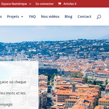
Espace Numérique
Se connecter
Articles 0
s
Projets
FAQ
Nos vidéos
Blog
Contact
nçaise où chaque
les mots et les
…
 voyage.