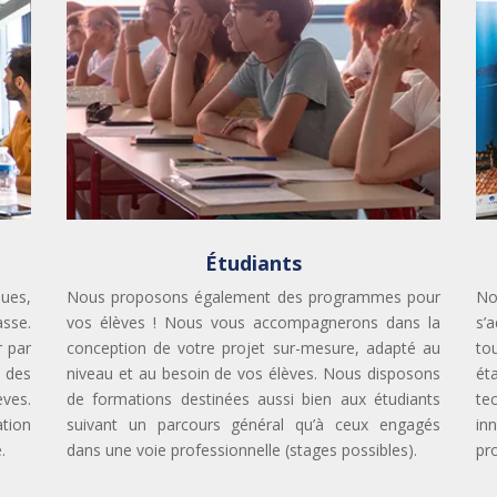
Étudiants
ues,
Nous proposons également des programmes pour
No
asse.
vos élèves ! Nous vous accompagnerons dans la
s’
r par
conception de votre projet sur-mesure, adapté au
to
 des
niveau et au besoin de vos élèves. Nous disposons
ét
èves.
de formations destinées aussi bien aux étudiants
te
tion
suivant un parcours général qu’à ceux engagés
in
.
dans une voie professionnelle (stages possibles).
pr