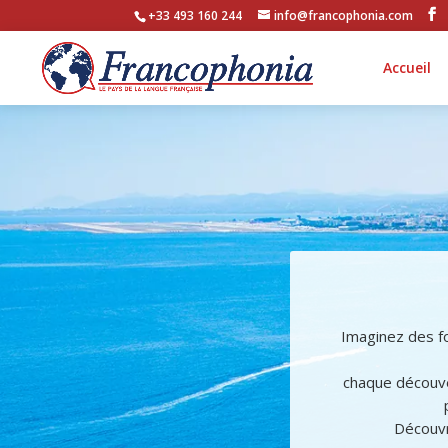
+33 493 160 244
info@francophonia.com
Accueil
Imaginez des fo
chaque découve
Découvr