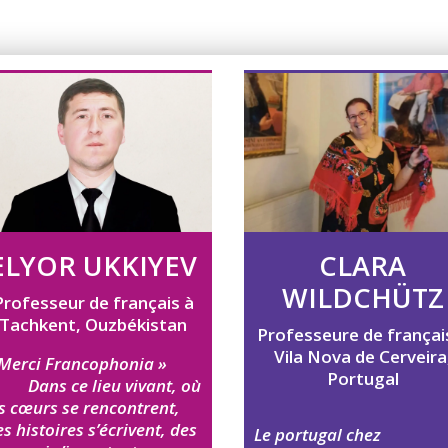
ELYOR UKKIYEV
CLARA
WILDCHÜTZ
Professeur de français à
Tachkent, Ouzbékistan
Professeure de frança
Vila Nova de Cerveira
 Merci Francophonia »
Portugal
ans ce lieu vivant, où
s cœurs se rencontrent,
s histoires s’écrivent, des
Le portugal chez