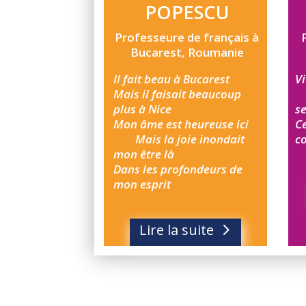
POPESCU
Professeure de français à
Bucarest, Roumanie
Il fait beau à Bucarest
V
Mais il faisait beaucoup
plus à Nice
se
Mon âme est heureuse ici
Ce
Mais la joie inondait
c
mon être là
Dans les profondeurs de
mon esprit
Lire la suite