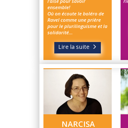
l’aise pour savoir
r
ensemble!
Où on écoute le boléro de
Ravel comme une prière
pour le plurilinguisme et la
solidarité…
Lire la suite
NARCISA