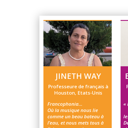
JINETH WAY
Professeure de français à
Houston, Etats-Unis
Francophonia…
«
Où la musique nous lie
D
comme un beau bateau à
le
l’eau, et nous mets tous à
De