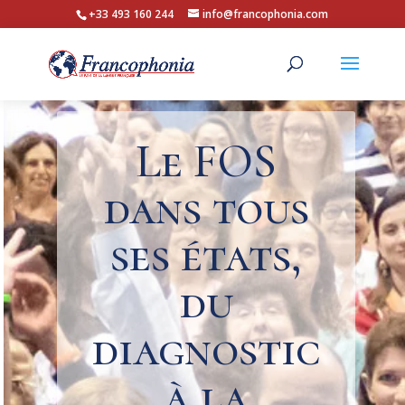
+33 493 160 244
info@francophonia.com
Le FOS
dans tous
ses états,
du
diagnostic
à la