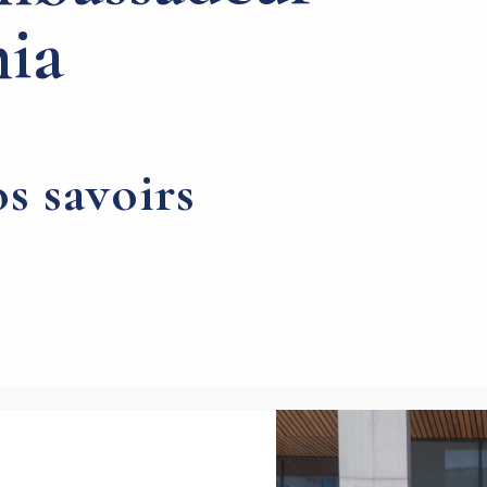
ia
s savoirs