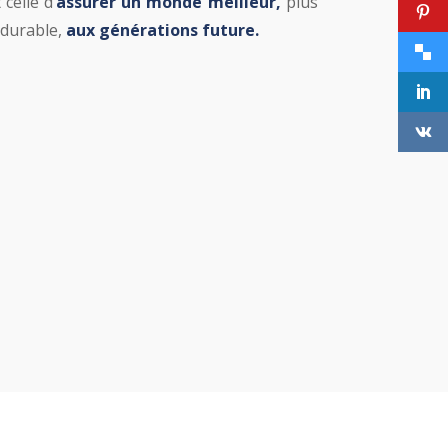
celle d’
assurer un monde meilleur,
plus
 durable,
aux générations future.