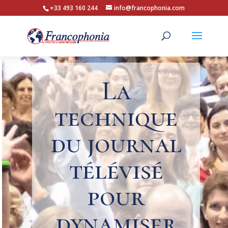
+33 493 160 244
info@francophonia.com
La
technique
du journal
télévisé
pour
dynamiser