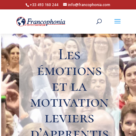
+33 493 160 244
info@francophonia.com
Les
émotions
et la
motivation
leviers
d’apprentis