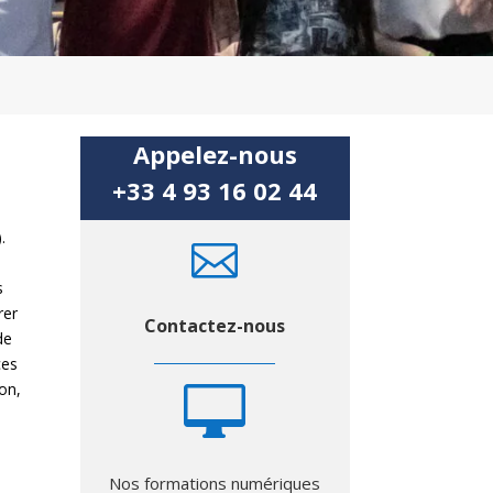
Appelez-nous
+33 4 93 16 02 44
.

s
s
rer
Contactez-nous
de
ces
on,

Nos formations numériques