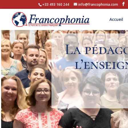
+33 493 160 244
info@francophonia.com
Accueil
La pédago
l’ensei