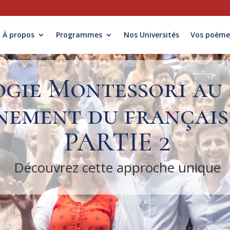
À propos
Programmes
Nos Universités
Vos poème
gie Montessori au 
gnement du français
PARTIE 2
Découvrez cette approche unique