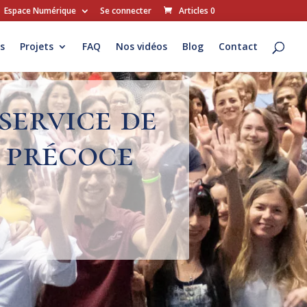
Espace Numérique
Se connecter
Articles 0
s
Projets
FAQ
Nos vidéos
Blog
Contact
service de
 précoce