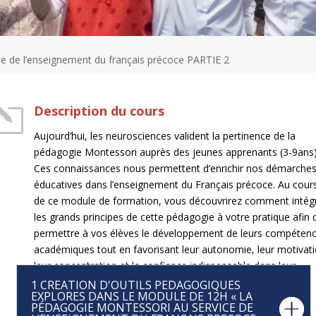
e de l’enseignement du français précoce PARTIE 2
l
Description du cours
Aujourd’hui, les neurosciences valident la pertinence de la
pédagogie Montessori auprès des jeunes apprenants (3-9ans)
Ces connaissances nous permettent d’enrichir nos démarche
éducatives dans l’enseignement du Français précoce. Au cour
de ce module de formation, vous découvrirez comment intég
les grands principes de cette pédagogie à votre pratique afin 
permettre à vos élèves le développement de leurs compéten
académiques tout en favorisant leur autonomie, leur motivati
leur concentration et la confiance indispensable dans leur
apprentissage d’une langue seconde ou étrangère.
1 CREATION D'OUTILS PEDAGOGIQUES
EXPLORES DANS LE MODULE DE 12H « LA
PÉDAGOGIE MONTESSORI AU SERVICE DE