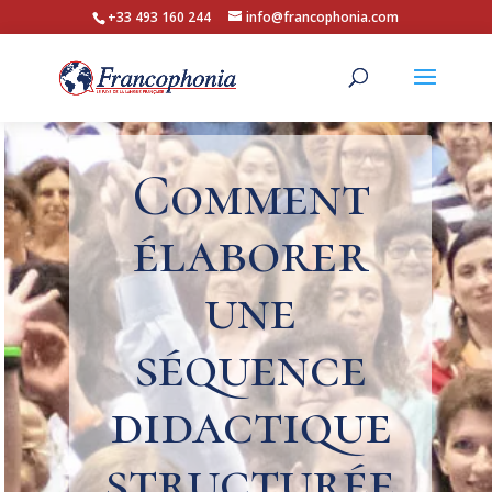
+33 493 160 244
info@francophonia.com
Comment
élaborer
une
séquence
didactique
structurée