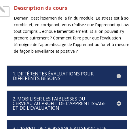
l
Description du cours
Demain, c’est l’examen de la fin du module. Le stress est à s
comble et, en corrigeant, vous réalisez que l’apprenant qui ava
tout compris… échoue lamentablement. Et si on pouvait s’y
prendre autrement ? Comment faire pour que l’évaluation
témoigne de l’apprentissage de l’apprenant au fur et à mesur
de façon bienveillante et
positive ?
1. DIFFÉRENTES ÉVALUATIONS POUR
DIFFÉRENTS BESOINS
2. MOBILISER LES FAIBLESSES DU
CERVEAU AU PROFIT DE L’APPRENTISSAGE
ET DE L’ÉVALUATION
3. L’ESPRIT DE CROISSANCE AU SERVICE DE