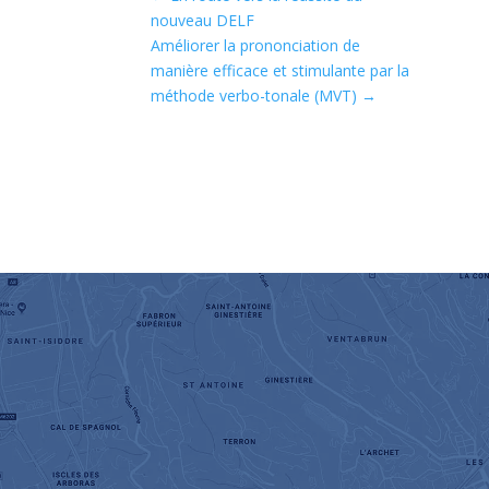
nouveau DELF
Améliorer la prononciation de
manière efficace et stimulante par la
méthode verbo-tonale (MVT)
→