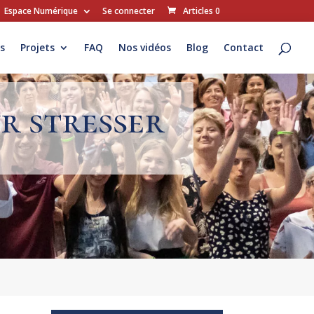
Espace Numérique
Se connecter
Articles 0
s
Projets
FAQ
Nos vidéos
Blog
Contact
r stresser