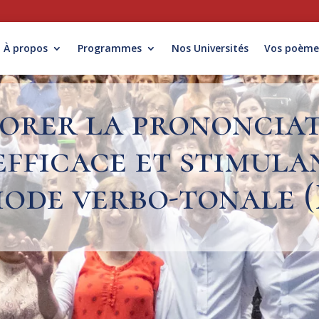
À propos
Programmes
Nos Universités
Vos poème
orer la prononciat
efficace et stimula
ode verbo-tonale 