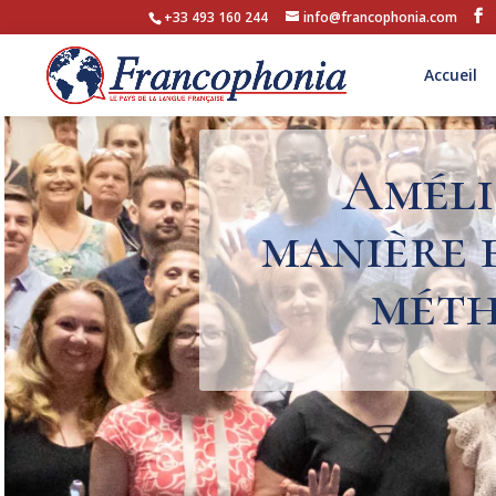
+33 493 160 244
info@francophonia.com
Accueil
Améli
manière 
méth