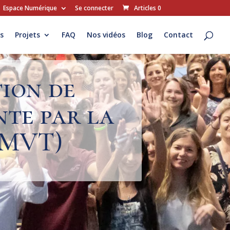
Espace Numérique
Se connecter
Articles 0
s
Projets
FAQ
Nos vidéos
Blog
Contact
ion de
nte par la
(MVT)