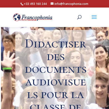
+33 493 160 244
info@francophonia.com
Didactiser
des
documents
audiovisue
ls pour la
classe de