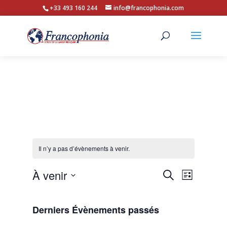
+33 493 160 244
info@francophonia.com
Il n’y a pas d’évènements à venir.
Recherche
Navigat
À venir
Recherche
Liste
de
et
Sélectionnez
vues
navigation
une
Évènem
Derniers Évènements passés
de
date.
vues