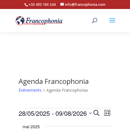
+33 493 160 244
info@francophonia.com
Agenda Francophonia
Évènements
Agenda Francophonia
Évènements
Recherche
Navigat
28/05/2025
 - 
09/08/2026
Recherche
Liste
de
et
Sélectionnez
vues
navigation
mai 2025
une