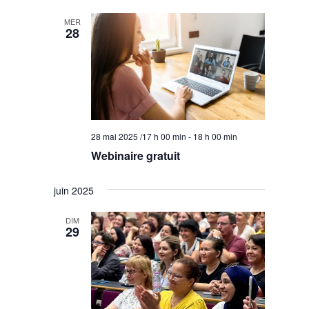
Évènem
de
date.
MER
vues
28
Évènemen
28 mai 2025 /17 h 00 min
-
18 h 00 min
Webinaire gratuit
juin 2025
DIM
29