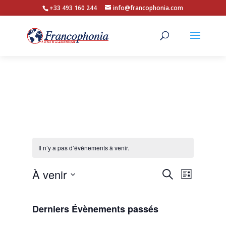
+33 493 160 244
info@francophonia.com
Il n’y a pas d’évènements à venir.
Recherche
Navigat
À venir
Recherche
Liste
de
et
Sélectionnez
vues
navigation
une
Évènem
Derniers Évènements passés
de
date.
vues