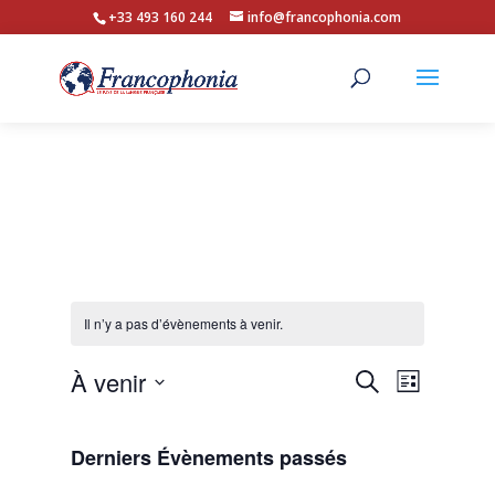
+33 493 160 244
info@francophonia.com
Il n’y a pas d’évènements à venir.
Recherche
Navigat
À venir
Recherche
Liste
de
et
Sélectionnez
vues
navigation
une
Évènem
Derniers Évènements passés
de
date.
vues