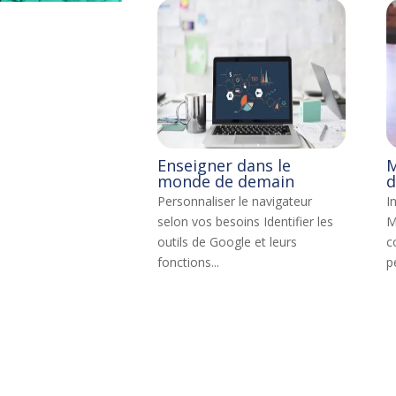
Enseigner dans le
M
monde de demain
d
l
Personnaliser le navigateur
I
selon vos besoins Identifier les
M
outils de Google et leurs
c
fonctions...
p