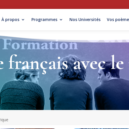
À propos
Programmes
Nos Universités
Vos poème
e français avec l
rique