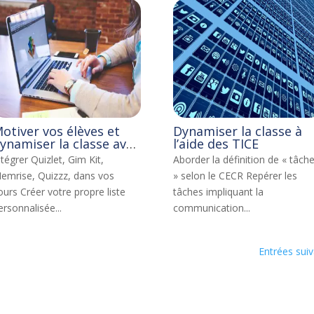
otiver vos élèves et
Dynamiser la classe à
ynamiser la classe avec
l’aide des TICE
e numérique
ntégrer Quizlet, Gim Kit,
Aborder la définition de « tâch
emrise, Quizzz, dans vos
» selon le CECR Repérer les
ours Créer votre propre liste
tâches impliquant la
ersonnalisée...
communication...
Entrées sui