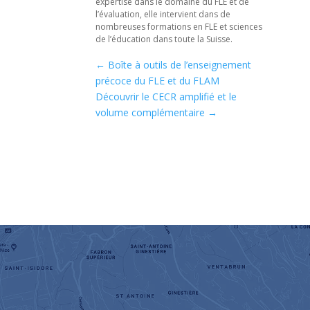
expertise dans le domaine du FLE et de
l’évaluation, elle intervient dans de
nombreuses formations en FLE et sciences
de l’éducation dans toute la Suisse.
←
Boîte à outils de l’enseignement
précoce du FLE et du FLAM
Découvrir le CECR amplifié et le
volume complémentaire
→