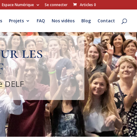
Espace Numérique
Se connecter
Articles 0
s
Projets
FAQ
Nos vidéos
Blog
Contact
ur les
F
le DELF