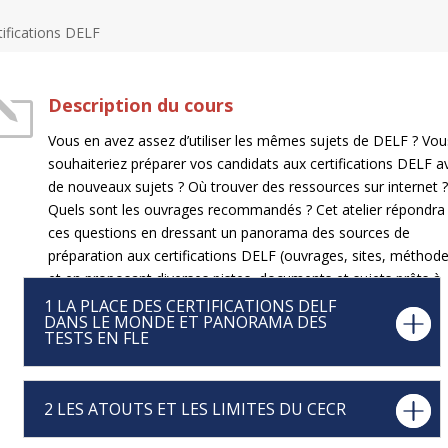
tifications DELF
l
Description du cours
Vous en avez assez d’utiliser les mêmes sujets de DELF ? Vou
souhaiteriez préparer vos candidats aux certifications DELF a
de nouveaux sujets ? Où trouver des ressources sur internet 
Quels sont les ouvrages recommandés ? Cet atelier répondra
ces questions en dressant un panorama des sources de
préparation aux certifications DELF (ouvrages, sites, méthod
et en proposant diverses pistes, documents et sujets prêts à
être utilisés.
1 LA PLACE DES CERTIFICATIONS DELF
DANS LE MONDE ET PANORAMA DES
TESTS EN FLE
2 LES ATOUTS ET LES LIMITES DU CECR