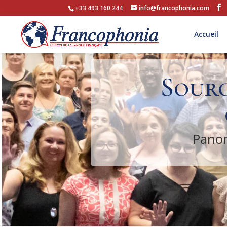
+33 493 160 244
info@francophonia.com
Accueil
Sourc
Panor