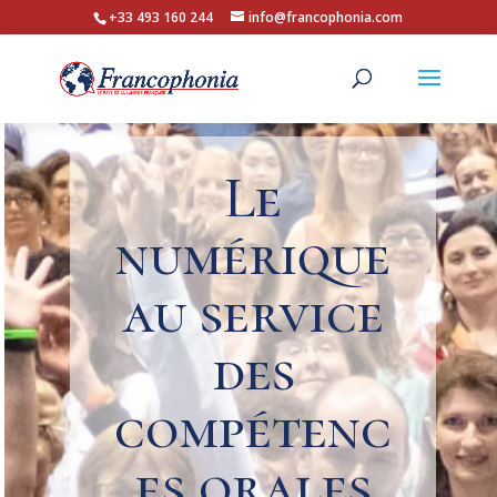
+33 493 160 244
info@francophonia.com
Le
numérique
au service
des
compétenc
es orales