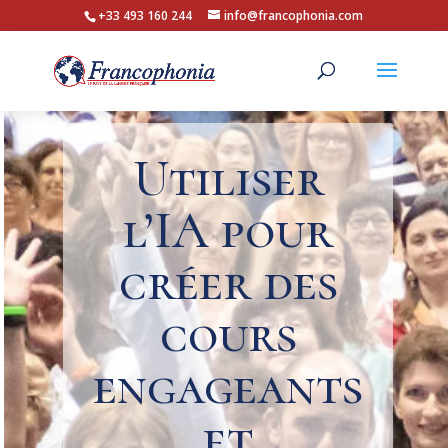
+33 493 160 244
info@francophonia.com
Utiliser
l’IA pour
créer des
cours
engageants
et