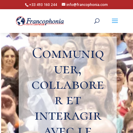
+33 493 160 244
info@francophonia.com
Communiq
uer,
collabore
r et
interagir
avec le