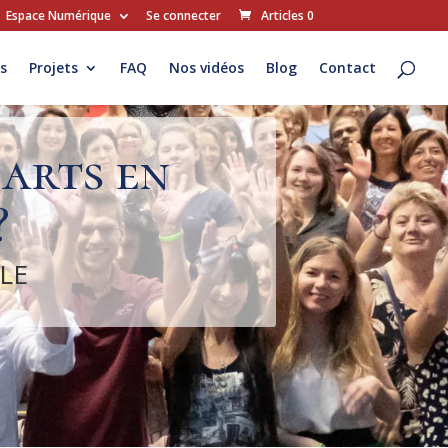
Espace Numérique
Se connecter
Articles 0
s
Projets
FAQ
Nos vidéos
Blog
Contact
arts en
?
FLE