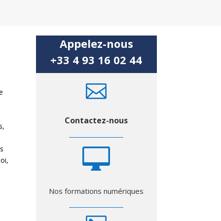
Appelez-nous
+33 4 93 16 02 44

le
.
Contactez-nous
s,
ns

oi,
Nos formations numériques