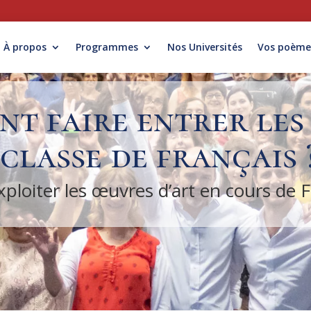
À propos
Programmes
Nos Universités
Vos poème
t faire entrer les 
classe de français 
xploiter les œuvres d’art en cours de 