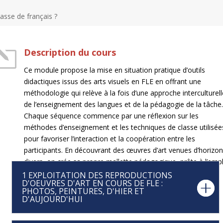
asse de français ?
l
Description du cours
Ce module propose la mise en situation pratique d’outils
didactiques issus des arts visuels en FLE en offrant une
méthodologie qui relève à la fois d’une approche interculturel
de l’enseignement des langues et de la pédagogie de la tâche
Chaque séquence commence par une réflexion sur les
méthodes d’enseignement et les techniques de classe utilisée
pour favoriser l’interaction et la coopération entre les
participants. En découvrant des œuvres d’art venues d’horizo
divers, on crée sa propre mallette pédagogique, prête à l’empl
au retour du stage.
1 EXPLOITATION DES REPRODUCTIONS
D'OEUVRES D'ART EN COURS DE FLE :
PHOTOS, PEINTURES, D'HIER ET
D'AUJOURD'HUI