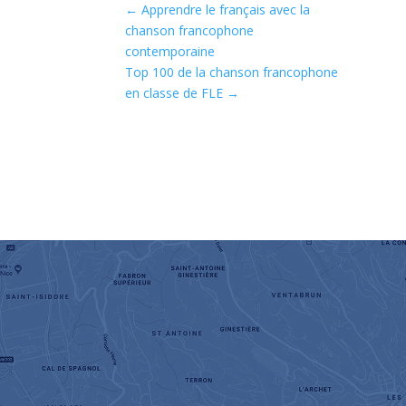
←
Apprendre le français avec la
chanson francophone
contemporaine
Top 100 de la chanson francophone
en classe de FLE
→