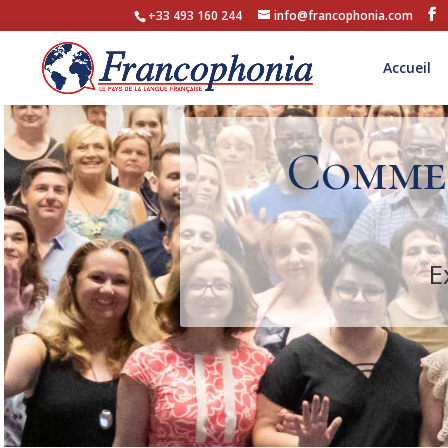
+33 493 160 244
info@francophonia.com
Accueil
Commen
E