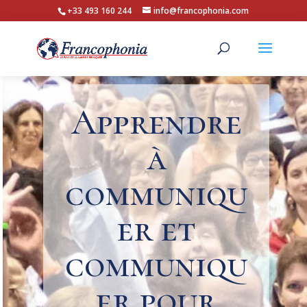
+33 493 160 244
info@francophonia.com
Apprendre
à
communiqu
er et
communiqu
er pour