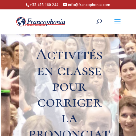
+33 493 160 244
info@francophonia.com
Activités
en classe
pour
corriger
la
prononciat