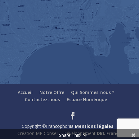
Accueil
Notre Offre
Qui Sommes-nous ?
Contactez-nous
Espace Numérique
Copyright ©Francophonia
Mentions légales
|
Création MP Conseil | Développement
DBL France
Share This