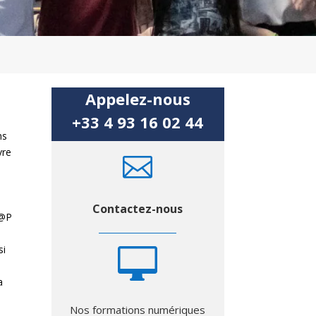
Appelez-nous
+33 4 93 16 02 44
ns
vre

Contactez-nous
M@P
si

a
Nos formations numériques