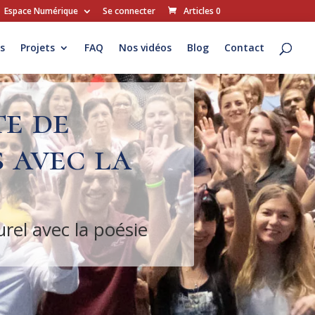
Espace Numérique
Se connecter
Articles 0
s
Projets
FAQ
Nos vidéos
Blog
Contact
e de
 avec la
rel avec la poésie