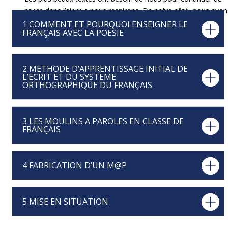
bruire dans l’air que nous respirons. De notre côté, nous avo
besoin d’eux pour nourrir notre esprit et le garder en éveil.
1 COMMENT ET POURQUOI ENSEIGNER LE
FRANÇAIS AVEC LA POESIE
2 METHODE D’APPRENTISSAGE INITIAL DE
L’ECRIT ET DU SYSTEME
ORTHOGRAPHIQUE DU FRANÇAIS
3 LES MOULINS A PAROLES EN CLASSE DE
FRANÇAIS
4 FABRICATION D’UN M@P
5 MISE EN SITUATION