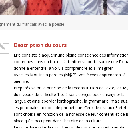
gnement du français avec la poésie
l
Description du cours
Lire consiste à acquérir une pleine conscience des informatio
contenues dans un texte. L’attention se porte sur ce que l’œu
donne à entendre, à voir, à comprendre et à imaginer.
Avec les Moulins à paroles (M@P), vos élèves apprendront à
bien lire.
Préparés selon le principe de la reconstitution de texte, les 
du niveaux de difficulté 1 et 2 sont conçus pour enseigner la
langue et ainsi aborder l’orthographe, la grammaire, mais aus
les principales notions de phonétique. Ceux de niveaux 3 et 4
sont choisis en fonction de la richesse de leur contenu et de l
place qu’ils occupent dans l’histoire de la culture.
Les plus beaux textes ont besoin de nous pour continuer de