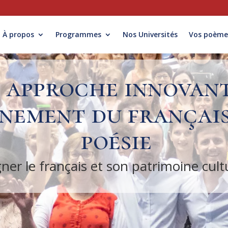
À propos
Programmes
Nos Universités
Vos poème
 approche innovant
gnement du français
poésie
r le français et son patrimoine cultu