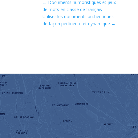
←
Documents humoristiques et jeux
de mots en classe de français
Utiliser les documents authentiques
de façon pertinente et dynamique
→