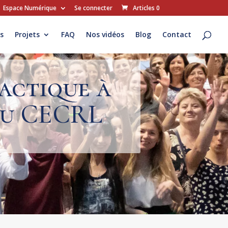
Espace Numérique
Se connecter
Articles 0
s
Projets
FAQ
Nos vidéos
Blog
Contact
actique à
 du CECRL