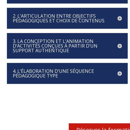
2. L’ARTICULATION ENTRE OBJECTIFS
PÉDAGOGIQUES ET CHOIX DE CONTENUS
3. LA CONCEPTION ET L’ANIMATION
D’ACTIVITÉS CONÇUES À PARTIR D’UN
SUPPORT AUTHENTIQUE
4. L’ÉLABORATION D’UNE SÉQUENCE
PÉDAGOGIQUE TYPE
Réserver la format