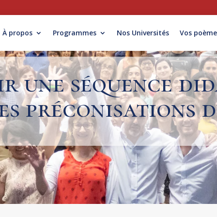
À propos
Programmes
Nos Universités
Vos poème
r une séquence did
des préconisations