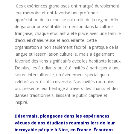
Ces
expériences
grandioses
ont
marqué
durablement
leur
mémoire
et
ont
favorisé
une
profonde
appréciation
de la richesse
culturelle
de la
région
. Afin
de
garantir
une
véritable
immersion dans la culture
française,
chaque
étudiant
a
été
placé
avec
une
famille
d’accueil
chaleureuse
et
accueillante
. Cette
organisation
a non
seulement
facilité
la pratique de la
langue et
l’assimilation
culturelle
,
mais
a
également
favorisé
des liens
significatifs
avec les habitants
locaux
.
De plus, les
étudiants
ont
été
invités
à
participer
à
une
soirée
interculturelle
, un
événement
spécial
qui a
célébré
avec éclat la
diversité
. Nos
invités
roumains
ont
présenté
leur
héritage
à travers des chants et des
danses
traditionnels
,
laissant
le public
captivé
et
inspiré
.
Désormais
,
plongeons
dans les
expériences
vécues
de
nos
étudiants
roumains
lors
de
leur
incroyable
périple
à Nice,
en
France.
Écoutons