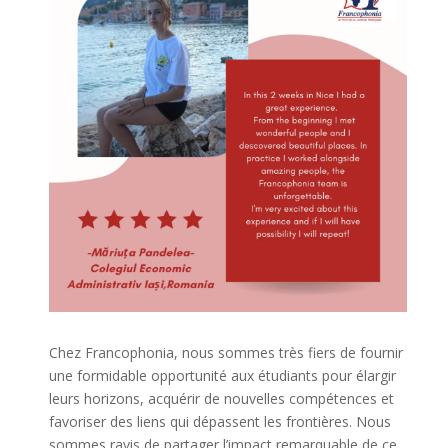
Chez
Francophonia
, nous
sommes
très
fiers
de
fournir
une formidable opportunité
aux
étudiants
pour
élargir
leurs
horizons,
acquérir
de
nouvelles
compétences
et
favoriser
des liens qui
dépassent
les
frontières
. Nous
sommes
ravis
de
partager
l’impact
remarquable
de
ce