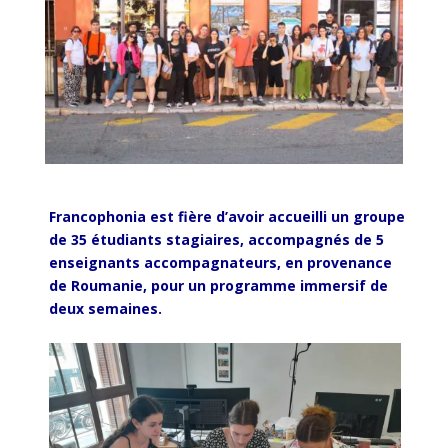
Francophonia
est
fière
d’avoir
accueilli
un
groupe
de 35
étudiants
stagiaires
,
accompagnés
de 5
enseignants
accompagnateurs
,
en
provenance
de
Roumanie
,
pour un
p
rog
ramme
i
mm
e
rsif
de
deux
s
ema
ines
.