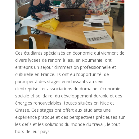
C
e
s
étudiants
spécialisés
en
économie
qui
v
ie
n
nent
de
divers lycées de
r
eno
m
à
Iasi,
e
n
R
ou
m
anie
,
o
nt
e
nt
r
epris
un
séjour
d’immersion
professionnelle
et
culturelle
e
n
F
ra
nce
.
Ils
ont
e
u
l
‘o
p
portunité
de
p
art
iciper
à d
es stages
e
nri
chissants
au
sein
d
‘
entreprises
et associations
du
domaine
l’économie
sociale
et
solidaire
,
du
développement
durable et
de
s
énergies
renouvelables
,
toutes
situées
en
Nice et
Grasse.
C
e
s
sta
ges
o
nt
o
ff
e
rt
aux
é
tud
iants
u
ne
e
xp
é
rience
pra
tique et des perspectives
p
réc
ieuses
sur
les
d
éfi
s
et
les solutions du monde
du travail, le tout
hors de
leur
pays.