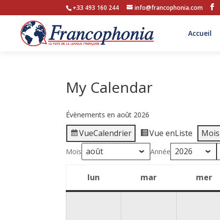
+33 493 160 244
info@francophonia.com
Accueil
My Calendar
Évènements en août 2026
Vue
Calendrier
Vue en
Liste
Mois
Mois
Année
lun
mar
mer
lundi
mardi
m