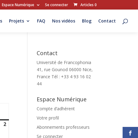
Espace Numérique
Se connecter
Articles 0
s
Projets
FAQ
Nos vidéos
Blog
Contact
Contact
Université de Francophonia
41, rue Gounod 06000 Nice,
France Tél : +33 4 93 16 02
44
Espace Numérique
Compte d’adhérent
imanche
Votre profil
2
2
Abonnements professeurs
août
Se connecter