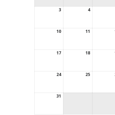
3
4
3
4
août
août
2026
2026
10
11
10
11
août
août
2026
2026
17
18
17
18
août
août
2026
2026
24
25
24
25
août
août
2026
2026
31
31
août
2026