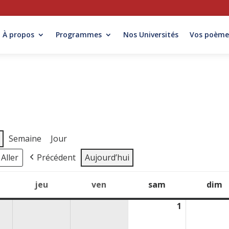
À propos
Programmes
Nos Universités
Vos poème
Semaine
Jour
Précédent
Aujourd’hui
jeu
ven
sam
dim
ercredi
jeudi
vendredi
samedi
d
1
1
août