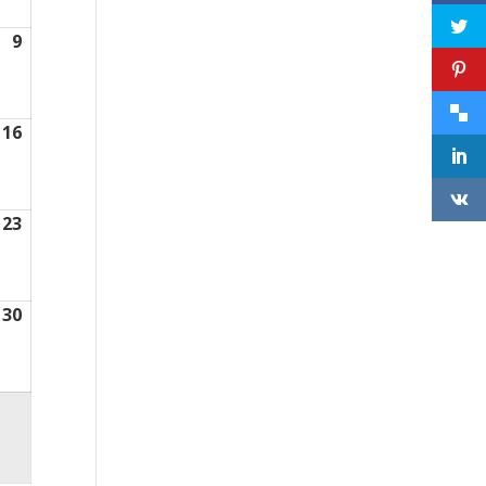
2026
9
9
août
2026
16
16
août
2026
23
23
août
2026
30
30
août
2026