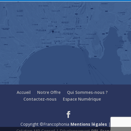
Accueil
Notre Offre
Qui Sommes-nous ?
Contactez-nous
Espace Numérique
Copyright ©Francophonia
Mentions légales
|
Création MP Conseil | Développement
DBL France