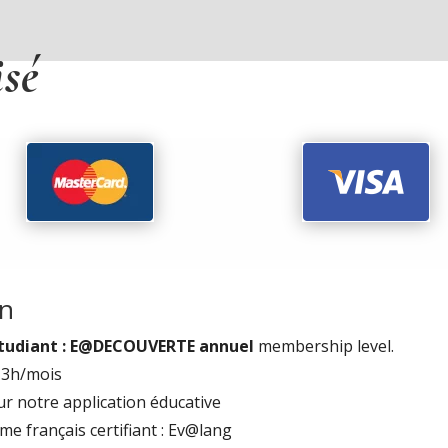
isé
on
udiant : E@DECOUVERTE annuel
membership level.
- 3h/mois
r notre application éducative
e français certifiant : Ev@lang