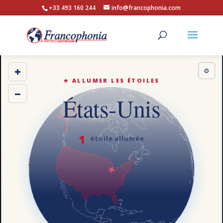
+33 493 160 244
info@francophonia.com
+
⚙
★ ALLUMER LES ÉTOILES
−
États-Unis
1
étoile allumée