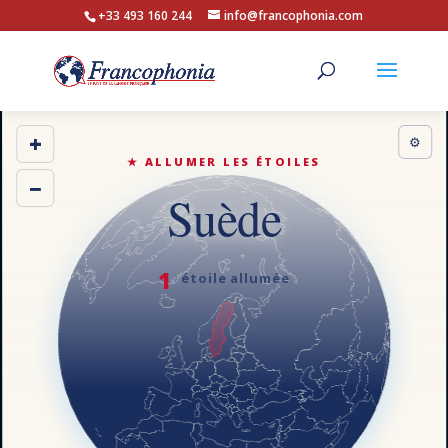
+33 493 160 244
info@francophonia.com
+
⚙
★ ALLUMER LES ÉTOILES
−
Suède
1
étoile allumée