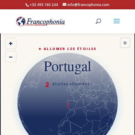
+33 493 160 244
info@francophonia.com
+
⚙
★ ALLUMER LES ÉTOILES
−
Portugal
2
étoiles allumées