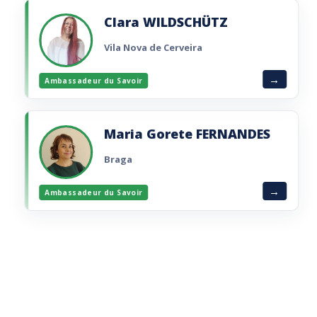
Imaginer et réaliser un projet visant à
promouvoir la Francophonie dans le monde.
Clara WILDSCHÜTZ
Lire la brochure
Vila Nova de Cerveira
Ambassadeur du Savoir
Maria Gorete FERNANDES
Braga
Ambassadeur du Savoir