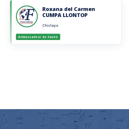
Imaginer et réaliser un projet visant à
promouvoir la Francophonie dans le monde.
Roxana del Carmen
CUMPA LLONTOP
Lire la brochure
Chiclayo
Ambassadeur du Savoir