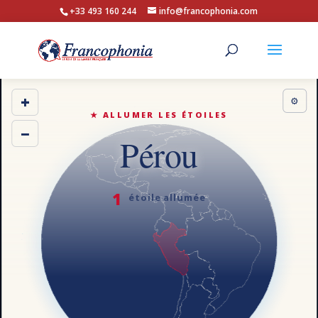
+33 493 160 244
info@francophonia.com
+
⚙
★ ALLUMER LES ÉTOILES
−
Pérou
1
étoile allumée