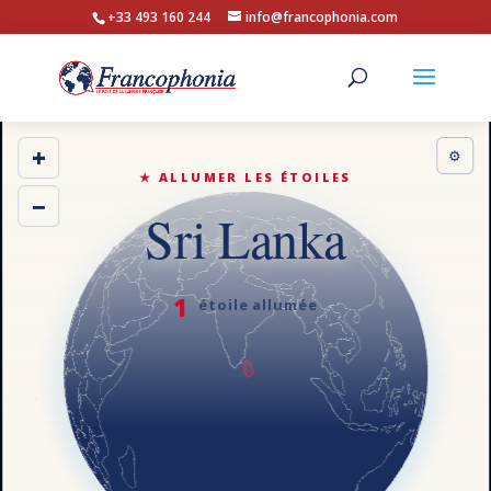
+33 493 160 244
info@francophonia.com
+
⚙
★ ALLUMER LES ÉTOILES
−
Sri Lanka
1
étoile allumée