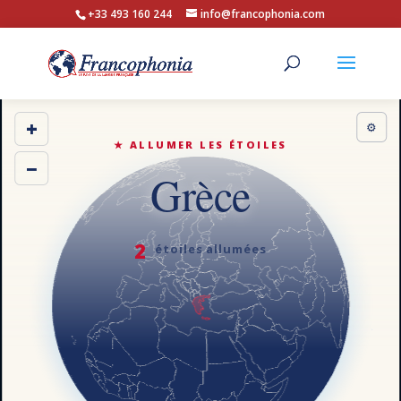
+33 493 160 244
info@francophonia.com
+
⚙
★ ALLUMER LES ÉTOILES
−
Grèce
2
étoiles allumées