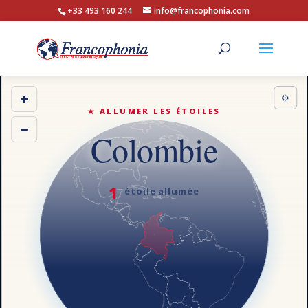
+33 493 160 244
info@francophonia.com
+
⚙
★ ALLUMER LES ÉTOILES
−
Colombie
1
étoile allumée