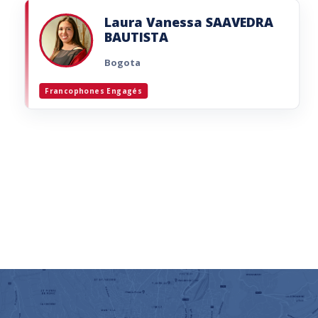
Imaginer et réaliser un projet visant à
promouvoir la Francophonie dans le monde.
Laura Vanessa SAAVEDRA
BAUTISTA
Lire la brochure
Bogota
Francophones Engagés