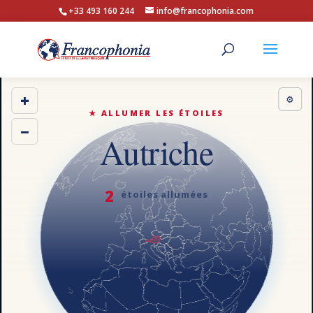
+33 493 160 244
info@francophonia.com
+
⚙
★ ALLUMER LES ÉTOILES
−
Autriche
2
étoiles allumées