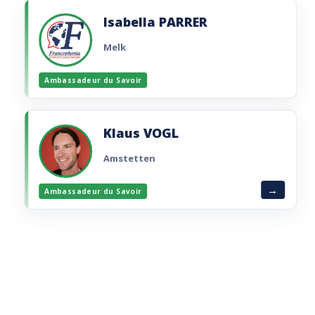
Imaginer et réaliser un projet visant à
promouvoir la Francophonie dans le monde.
Isabella PARRER
Lire la brochure
Melk
Ambassadeur du Savoir
Klaus VOGL
Amstetten
Ambassadeur du Savoir