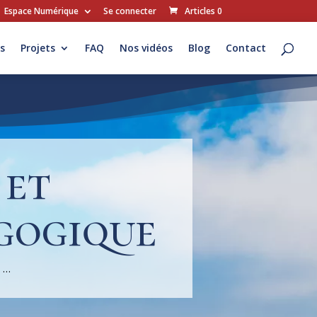
Espace Numérique
Se connecter
Articles 0
s
Projets
FAQ
Nos vidéos
Blog
Contact
 et
gogique
t …