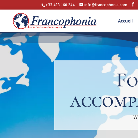
+33 493 160 244
info@francophonia.com
Accueil
Fo
accomp
We